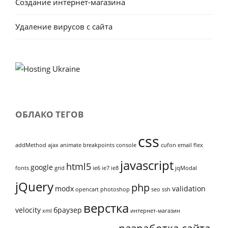
Создание интернет-магазина
Удаление вирусов с сайта
ОБЛАКО ТЕГОВ
css
addMethod
ajax
animate
breakpoints
console
cufon
email
flex
javascript
html5
google
fonts
grid
ie6
ie7
ie8
jqModal
jQuery
php
modx
validation
opencart
photoshop
seo
ssh
верстка
velocity
браузер
xml
интернет-магазин